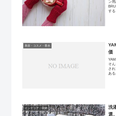
ン用
BR
する
Y
美容・コスメ・香水
価
YA
そん
され
ある
洗
インテリア・収納
選