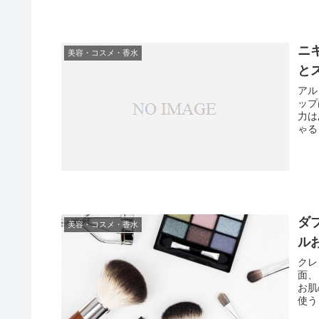
ニ
美容・コスメ・香水
と
アル
ップ
力は
ゃる
ダ
美容・コスメ・香水
ル
クレ
面、
お肌
使う