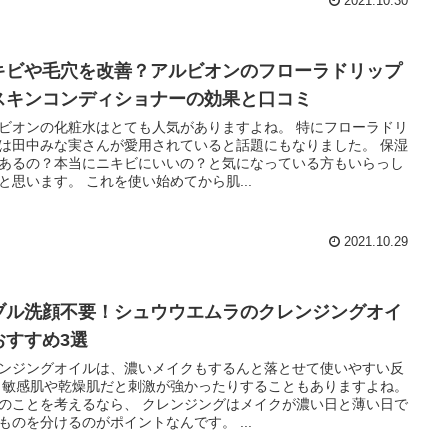
2021.10.30
キビや毛穴を改善？アルビオンのフローラドリップ
スキンコンディショナーの効果と口コミ
ビオンの化粧水はとても人気がありますよね。 特にフローラドリ
は田中みな実さんが愛用されていると話題にもなりました。 保湿
あるの？本当にニキビにいいの？と気になっている方もいらっし
と思います。 これを使い始めてから肌...
2021.10.29
ブル洗顔不要！シュウウエムラのクレンジングオイ
おすすめ3選
ンジングオイルは、濃いメイクもするんと落とせて使いやすい反
 敏感肌や乾燥肌だと刺激が強かったりすることもありますよね。
のことを考えるなら、 クレンジングはメイクが濃い日と薄い日で
ものを分けるのがポイントなんです。 ...