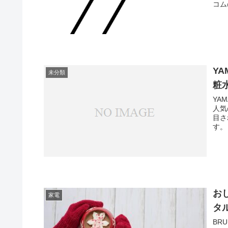
コム
Y
未分類
粧
YA
人気
目さ
す。
お
家電
タ
BR