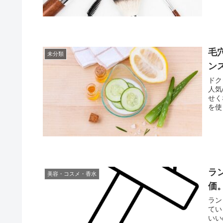
毛
未分類
ン
ドク
人気
せく
を使
ラ
美容・コスメ・香水
価
ラン
てい
いい