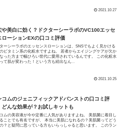
2021.10.27
穴や美白に効く？ドクターシーラボのVC100エッセ
スローションEXの口コミ評価
ターシーラボのエッセンスローションは、SNSでもよく見かける
のビタミン系の化粧水ですよね。 若者からエイジングケアが欠か
なった方まで幅ひろい世代に愛用されているんです。 この化粧水
って肌が変わった！という方も続出なん...
2021.10.25
ンコムのジェニフィックアドバンストの口コミ評
。どんな効果が？お試しキットも
コムの美容液が今や定番に人気がありますよね。 美肌菌に着目し
ることでも有名ですが、 本当に美肌になれるの？美肌菌ってどう
の？と疑問に思っている方もいらっしゃると思います。 このラン