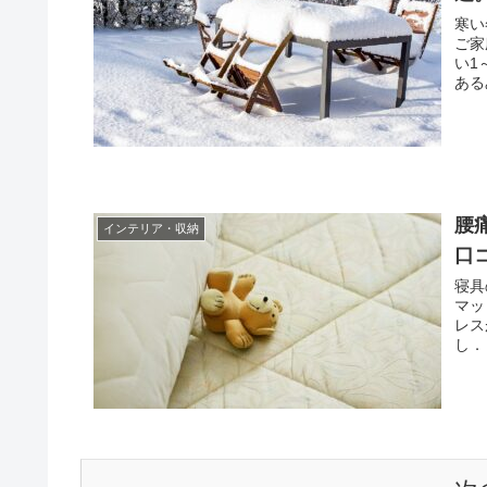
寒い
ご家
い1
ある
腰
インテリア・収納
口
寝具
マッ
レス
し．